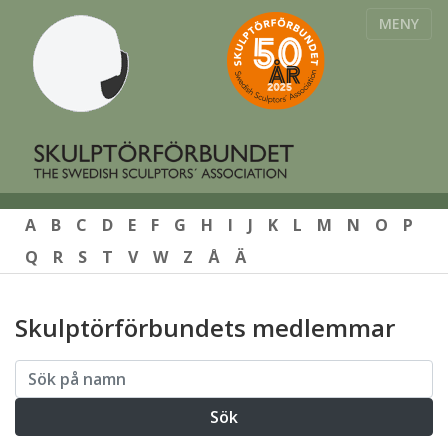
MENY
A
B
C
D
E
F
G
H
I
J
K
L
M
N
O
P
Q
R
S
T
V
W
Z
Å
Ä
Skulptörförbundets medlemmar