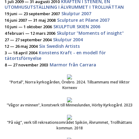
KRAFTEN I STENEN, EN
1 juli 2009 — 31 augusti 2010
UTOMHUSUTSTÄLLNING I ÄLVRUMMET I TROLLHÄTTAN
Skulptur 2007
19 juni — 23 september 2007
Sculpture at Pilane 2007
16 juni 2007 — 31 maj 2008
SKULPTUR SKIEN 2006
10 juni — 1 oktober 2006
Skulptur "Moments of insight"
4 februari — 12 mars 2006
Skulptur 2004
27 — 27 september 2004
Six Swedish Artists
12 — 26 maj 2004
Konstens Kraft - en modell för
3 — 18 april 2004
tätortsförnyelse
Marmor från Carrara
8 — 27 november 2003
“Portal”, Norra kyrkogården, Örebro. 2024. Tillsammans med Viktor
Korneev
”Vågor av minnen”, konstverk till Minneslunden, Hörby Kyrkogård. 2023
”På väg”, verk till rekreationsområdet Spikön, Älvrummet, Trollhättans
kommun. 2018