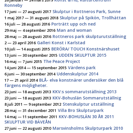
26 januari — 24 mars 2019
Ronneby
Skulptur i Rottneros Park, Sunne
17 juni — 27 augusti 2017
Skulptur på Spikön, Trollhättan
1 maj 2017 — 31 augusti 2018
Porträtt upp och ned
16 juli — 28 augusti 2016
Man and woman
29 maj — 4 september 2016
Rottneros park skulpturutställning
28 maj — 28 augusti 2016
Galleri Konst i Karlstad
2 — 23 april 2016
BERÖRA/ TOUCH Konstnärshuset
10 juli — 14 augusti 2015
UDDEN SKULPTUR 2015
13 juni — 30 september 2015
The Peace Project
16 maj — 7 juni 2015
Värdens park
14 juni 2014 — 15 september 2015
Uddenskulptur 2014
6 juni — 30 september 2014
BLÅ- elva konstnärer undersöker den blå
17 — 21 april 2014
färgens möjligheter.
KKV:s sommarutställning 2013
23 juni — 18 augusti 2013
KKV-Bohuslän Sommarutställnig
23 juni — 18 augusti 2013
Stenskulptur utställning
8 juli 2011 — 9 september 2012
Villa Bro Skulpturpark
28 maj — 31 december 2011
KKV-BOHUSLÄN 30 ÅR 2011
14 maj — 11 september 2011
SKULPTUR VID BÄVEÅN
Marsvinsholms Skulpturpark 2010
27 juni — 22 augusti 2010