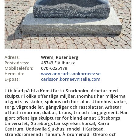
Adress:
Wrem, Rosenberg
Postadress:
45743 Fjällbacka
Mobiltelefon:
070-6225179
Hemsida:
www.anncarlssonkorneev.se
E-post:
carlsson.korneev@telia.com
Utbildad på bl a Konstfack i Stockholm. Arbetar med
skulptur i olika offentliga miljöer. Inomhus har miljöerna
utgjorts av skolor, sjukhus och hörsalar. Utomhus parker,
torg, vägrondeller, gångvägar och rastplatser. Arbetar
oftast i marmor, diabas, brons, trä och färgpigment. Har
gjort offentliga skulpturer för bland annat Göteborgs
Universitet, Göteborgs Länssyrelses hörsal, Kärra
Centrum, Uddevalla Sjukhus, rondell i Karlstad,
strandpromenad i Tanum, Å-promenad i Örebro och